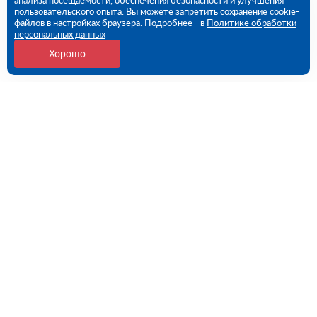
анализа посещаемости, обеспечения безопасности и улучшения
пользовательского опыта. Вы можете запретить сохранение cookie-
файлов в настройках браузера. Подробнее - в
Политике обработки
персональных данных
Хорошо
Контакты
Санкт-Петербург, 1-й Верхний пер, дом № 12,
Литера Б (ПВЗ)
09:00 - 18:00 пн-пт
8 (812) 602-57-54
spb@rutector.ru
Напишите нам