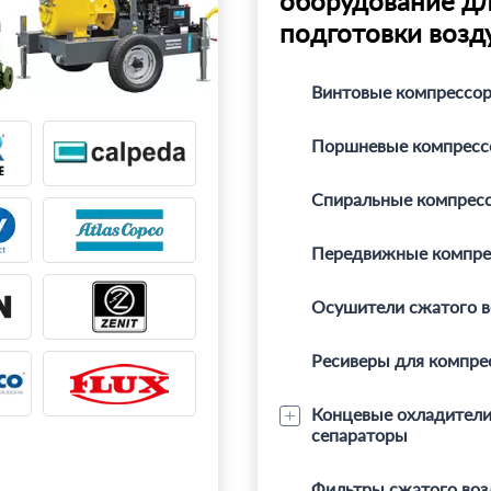
оборудование д
подготовки возд
Винтовые компрессо
Поршневые компрес
Спиральные компрес
Передвижные компр
Осушители сжатого в
Ресиверы для компре
Концевые охладители
сепараторы
Фильтры сжатого воз