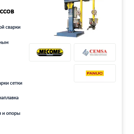
ссов
ой сварки
тным
арки сетки
наплавка
 и опоры