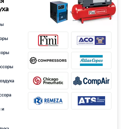
ля
уха
ры
соры
соры
ессоры
оздуха
ссора
 и
духа