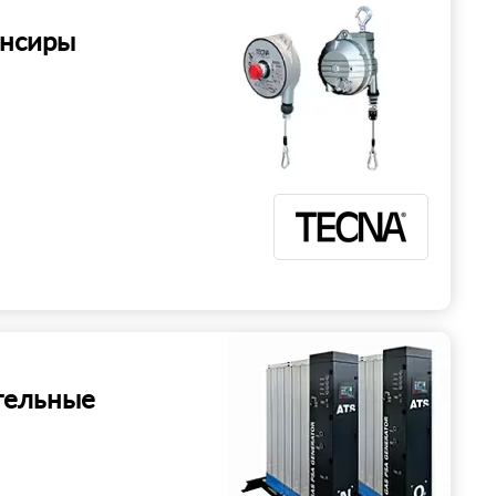
нсиры
тельные