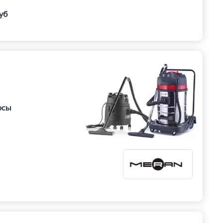
уб
осы