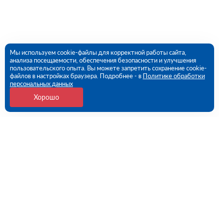
Мы используем cookie-файлы для корректной работы сайта,
анализа посещаемости, обеспечения безопасности и улучшения
пользовательского опыта. Вы можете запретить сохранение cookie-
файлов в настройках браузера. Подробнее - в
Политике обработки
персональных данных
Хорошо
Контакты
Санкт-Петербург, 1-й Верхний пер, дом № 12,
Литера Б (ПВЗ)
09:00 - 18:00 пн-пт
8 (812) 602-57-54
spb@rutector.ru