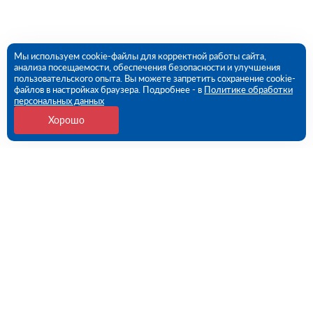
Мы используем cookie-файлы для корректной работы сайта,
анализа посещаемости, обеспечения безопасности и улучшения
пользовательского опыта. Вы можете запретить сохранение cookie-
файлов в настройках браузера. Подробнее - в
Политике обработки
персональных данных
Хорошо
Контакты
Санкт-Петербург, 1-й Верхний пер, дом № 12,
Литера Б (ПВЗ)
09:00 - 18:00 пн-пт
8 (812) 602-57-54
spb@rutector.ru
Напишите нам