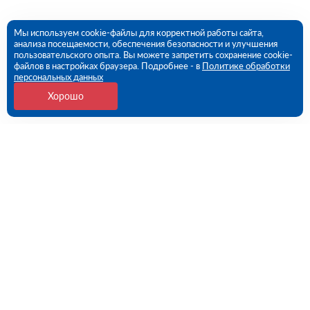
Мы используем cookie-файлы для корректной работы сайта,
анализа посещаемости, обеспечения безопасности и улучшения
пользовательского опыта. Вы можете запретить сохранение cookie-
файлов в настройках браузера. Подробнее - в
Политике обработки
персональных данных
Хорошо
Контакты
Санкт-Петербург, 1-й Верхний пер, дом № 12,
Литера Б (ПВЗ)
09:00 - 18:00 пн-пт
8 (812) 602-57-54
spb@rutector.ru
Напишите нам