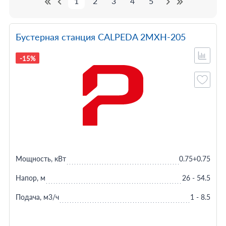
1
2
3
4
5
Бустерная станция CALPEDA 2MXH-205
-15%
Мощность, кВт
0.75+0.75
Напор, м
26 - 54.5
Подача, м3/ч
1 - 8.5