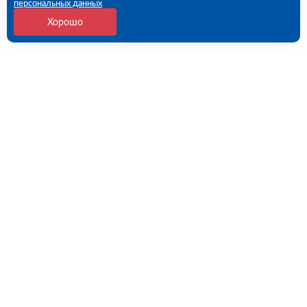
персональных данных
Хорошо
Контакты
Санкт-Петербург, 1-й Верхний пер, дом № 12,
Литера Б (ПВЗ)
09:00 - 18:00 пн-пт
8 (812) 602-57-54
spb@rutector.ru
Напишите нам
Полезные ссылки