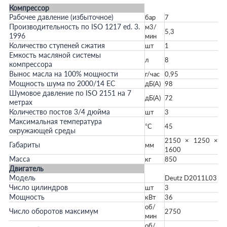
Компрессор
Рабочее давление (избыточное)
бар
7
Производительность по ISO 1217 ed. 3.
м3/
5,3
1996
мин
Количество ступеней сжатия
шт
1
Емкость масляной системы
л
8
компрессора
Вынос масла на 100% мощности
г/час
0,95
Мощность шума по 2000/14 ЕС
дБ(А)
98
Шумовое давление по ISO 2151 на 7
дБ(А)
72
метрах
Количество постов 3/4 дюйма
шт
3
Максимальная температура
°С
45
окружающей среды
2150 × 1250 ×
Габариты
мм
1600
Масса
кг
850
Двигатель
Модель
Deutz D2011L03
Число цилиндров
шт
3
Мощность
кВт
36
об/
Число оборотов максимум
2750
мин
об/