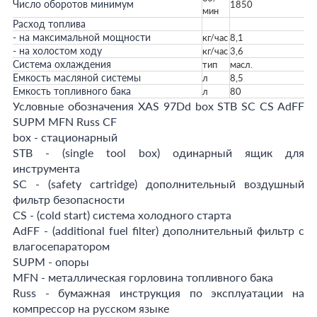
Число оборотов минимум
1850
мин
Расход топлива
- на максимальной мощности
кг/час
8,1
- на холостом ходу
кг/час
3,6
Система охлаждения
тип
масл.
Емкость масляной системы
л
8,5
Емкость топливного бака
л
80
Условные обозначения XAS 97Dd box STB SC CS AdFF
SUPM MFN Russ CF
box - стационарный
STB - (single tool box) одинарный ящик для
инструмента
SC - (safety cartridge) дополнительный воздушный
фильтр безопасности
CS - (cold start) система холодного старта
AdFF - (additional fuel filter) дополнительный фильтр с
влагосепаратором
SUPM - опоры
MFN - металлическая горловина топливного бака
Russ - бумажная инструкция по эксплуатации на
компрессор на русском языке