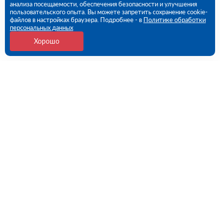
анализа посещаемости, обеспечения безопасности и улучшения
пользовательского опыта. Вы можете запретить сохранение cookie-
файлов в настройках браузера. Подробнее - в
Политике обработки
персональных данных
Хорошо
Контакты
Санкт-Петербург, 1-й Верхний пер, дом № 12,
Литера Б (ПВЗ)
09:00 - 18:00 пн-пт
8 (812) 602-57-54
spb@rutector.ru
Напишите нам