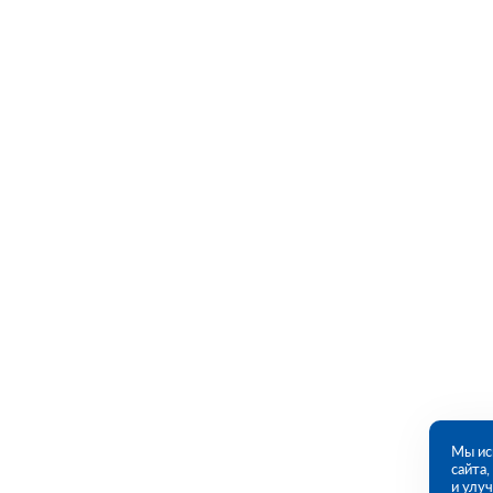
Мы ис
сайта
и улу