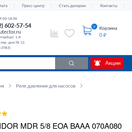
лата
Пресс-центр
Стать дилером
Контакты
9:00-18:00
2) 602-57-54
0
Корзина
tector.ru
0 ₽
тербург, 1-й
 пер, дом № 12,
 (ПВЗ)
Акции
ия
Реле давления для насосов
NDOR MDR 5/8 EOA BAAA 070A080