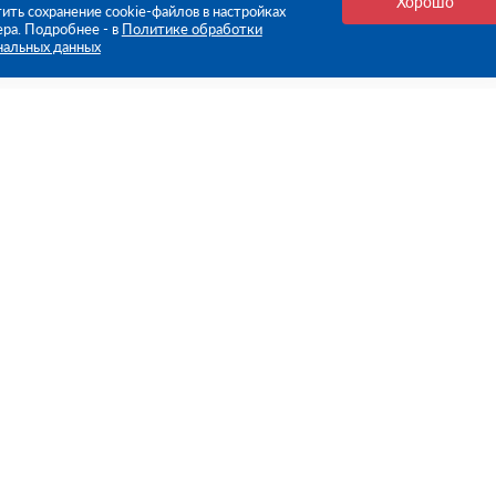
Хорошо
ить сохранение cookie-файлов в настройках
ера. Подробнее - в
Политике обработки
нальных данных
е ссылки
Компания
Стань нашим дилером
О компании
Пресс-центр
нформация
Реквизиты
оплата
Политика обработки персо
данных
бмен
Контакты
ьское соглашение