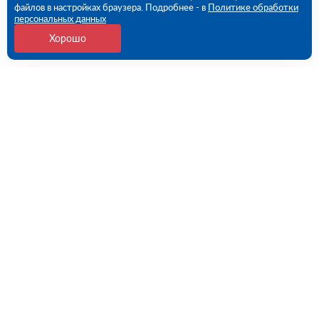
файлов в настройках браузера. Подробнее - в
Политике обработки
персональных данных
Хорошо
Контакты
Санкт-Петербург, 1-й Верхний пер, дом № 12,
Литера Б (ПВЗ)
09:00 - 18:00 пн-пт
8 (812) 602-57-54
spb@rutector.ru
Напишите нам