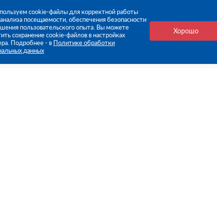
пользуем cookie-файлы для корректной работы
, анализа посещаемости, обеспечения безопасности
чшения пользовательского опыта. Вы можете
Хорошо
ить сохранение cookie-файлов в настройках
ера. Подробнее - в
Политике обработки
нальных данных
е ссылки
Компания
Стань нашим дилером
О компании
Пресс-центр
нформация
Реквизиты
оплата
Политика обработки персо
данных
бмен
Контакты