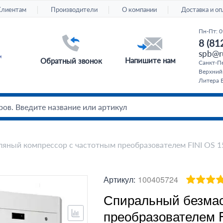
Клиентам
Производители
О компании
Доставка и оп
Пн-Пт: 0
8 (81
spb@ru
Напишите нам
Обратный звонок
Санкт-Пе
Верхний
Литера Б
яный компрессор с частотным преобразователем FINI OS 1
Артикул:
100405724
Спиральный безмас
преобразователем 