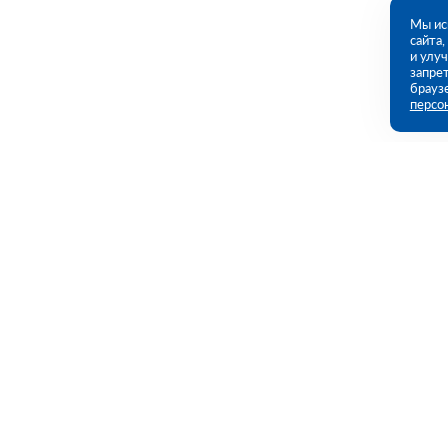
Мы ис
сайта
и улу
запрет
брауз
персо
Контакты
Полезны
Санкт-Петербург, 1-й Верхний пер, дом
Каталог
№ 12, Литера Б (ПВЗ)
Акции
Услуги
09:00 - 18:00 пн-пт
8 (812) 602-57-54
Полезная и
spb@rutector.ru
Доставка и 
Возврат и о
Напишите нам