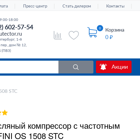
лата
Пресс-центр
Стать дилером
Контакты
9:00-18:00
2) 602-57-54
0
Корзина
tector.ru
0 ₽
тербург, 1-й
 пер, дом № 12,
 (ПВЗ)
Акции
508 STC
ляный компрессор с частотным
FINI OS 1508 STC