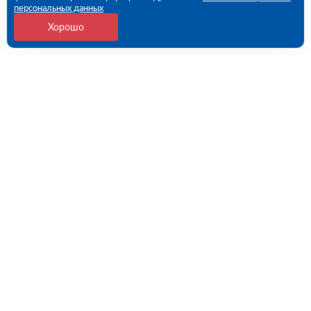
персональных данных
Хорошо
Контакты
Санкт-Петербург, 1-й Верхний пер, дом № 12,
Литера Б (ПВЗ)
09:00 - 18:00 пн-пт
8 (812) 602-57-54
spb@rutector.ru
Напишите нам
Полезные ссылки