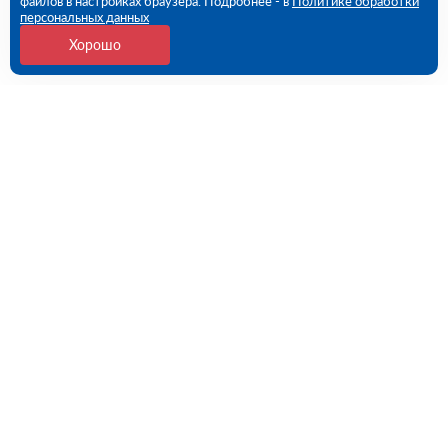
файлов в настройках браузера. Подробнее - в
Политике обработки
персональных данных
Хорошо
Контакты
Санкт-Петербург, 1-й Верхний пер, дом № 12,
Литера Б (ПВЗ)
09:00 - 18:00 пн-пт
8 (812) 602-57-54
spb@rutector.ru
Напишите нам