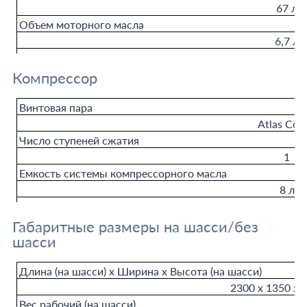
67 л
Объем моторного масла
6,7 л
Компрессор
Винтовая пара
Atlas Cop
Число ступеней сжатия
1
Емкость системы компрессорного масла
8 л
Габаритные размеры на шасси/без
шасси
Длина (на шасси) х Ширина х Высота (на шасси)
2300 х 1350 х 
Вес рабочий (на шасси)